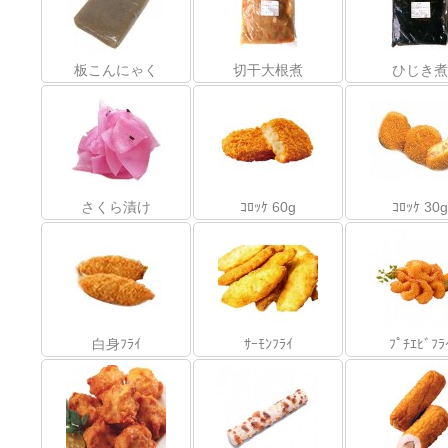
板こんにゃく
切干大根煮
ひじき煮
さくら漬け
ｺﾛｯｹ 60g
ｺﾛｯｹ 30g
白身ﾌﾗｲ
ｻｰﾓﾝﾌﾗｲ
ﾌﾟﾁｴﾋﾞﾌﾗ