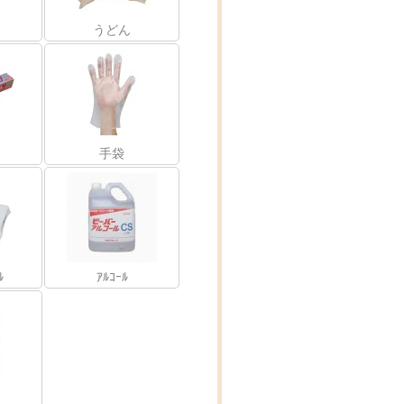
うどん
手袋
ﾙ
ｱﾙｺｰﾙ