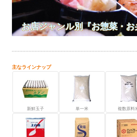
お店ジャンル別『お惣菜・お
主なラインナップ
新鮮玉子
単一米
複数原料