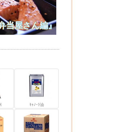
弁当屋さん編』
米
ｷｬﾉｰﾗ油