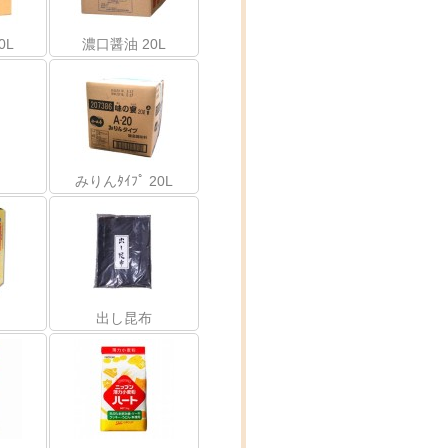
0L
濃口醤油 20L
みりんﾀｲﾌﾟ 20L
出し昆布