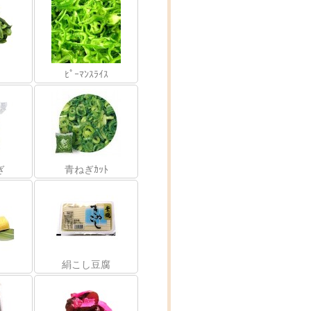
ﾋﾟｰﾏﾝｽﾗｲｽ
ぎ
青ねぎｶｯﾄ
絹こし豆腐