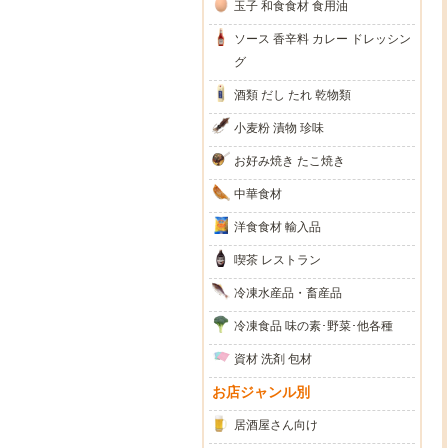
玉子 和食食材 食用油
ソース 香辛料 カレー ドレッシン
グ
酒類 だし たれ 乾物類
小麦粉 漬物 珍味
お好み焼き たこ焼き
中華食材
洋食食材 輸入品
喫茶 レストラン
冷凍水産品・畜産品
冷凍食品 味の素･野菜･他各種
資材 洗剤 包材
お店ジャンル別
居酒屋さん向け