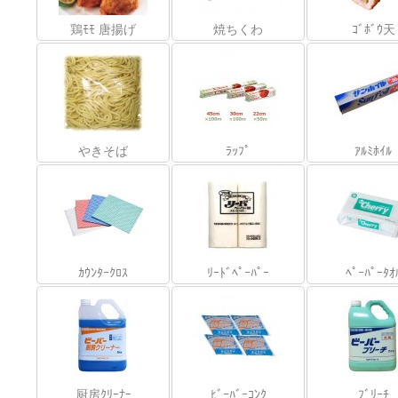
鶏ﾓﾓ 唐揚げ
焼ちくわ
ｺﾞﾎﾞｳ天
やきそば
ﾗｯﾌﾟ
ｱﾙﾐﾎｲﾙ
ｶｳﾝﾀｰｸﾛｽ
ﾘｰﾄﾞﾍﾟｰﾊﾟｰ
ﾍﾟｰﾊﾟｰﾀｵ
厨房ｸﾘｰﾅｰ
ﾋﾞｰﾊﾞｰｺﾝｸ
ﾌﾞﾘｰﾁ