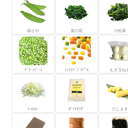
絹さや
菜の花
小松菜
ｸﾞﾘｰﾝﾋﾟｰｽ
ﾐｯｸｽﾍﾞｼﾞﾀﾌﾞﾙ
むき玉ね
ｺｰﾙｽﾛｰ
ﾎﾟﾃﾄｻﾗﾀﾞ
だしまき