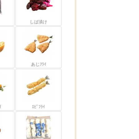
しば漬け
あじﾌﾗｲ
ｲ
ｴﾋﾞﾌﾗｲ