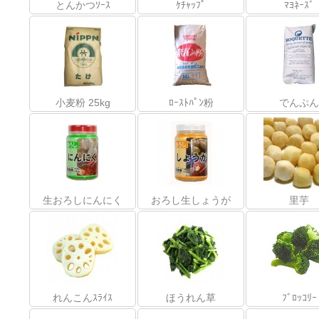
とんかつｿｰｽ
ｹﾁｬｯﾌﾟ
ﾏﾖﾈｰｽﾞ
小麦粉 25kg
ﾛｰｽﾄﾊﾟﾝ粉
でんぷん
生おろしにんにく
おろし生しょうが
里芋
れんこんｽﾗｲｽ
ほうれん草
ﾌﾞﾛｯｺﾘｰ