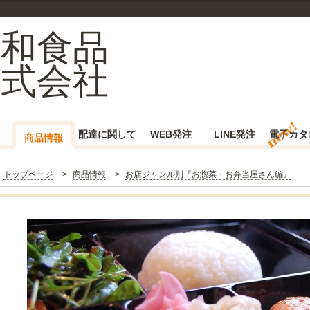
三和食品
株式会社
配達に関して
WEB発注
LINE発注
電子カタ
商品情報
トップページ
商品情報
お店ジャンル別『お惣菜・お弁当屋さん編』