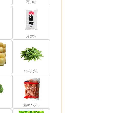
薄力粉
片栗粉
いんげん
梅型ﾆﾝｼﾞﾝ