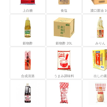
上白糖
食塩
濃口醤油 1
穀物酢
穀物酢 20L
みりん
合成清酒
うまみ調味料
出しの素